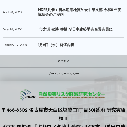
NDRR共催：日本応用地質学会中部支部 令和5 年度
April
20
,
2023
講演会のご案内
May
16
,
2022
市之瀬 敏勝 教授 が日本建築学会名誉会員に
January
17
,
2020
1月8日（水）開催内容
アクセス
プライバシーポリシー
〒468-8502 名古屋市天白区塩釜口1丁目501番地 研究実験
棟Ⅱ